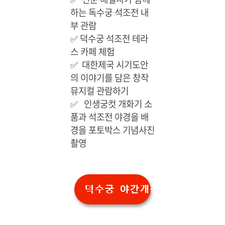
하는 독수궁 석조전 내
부 관람
✅
덕수궁 석조전 테라
스 카페 체험
✅
대한제국 시기도안
의 이야기를 담은 창작
뮤지컬 관람하기
✅
인생궁컷 개화기 소
품과 석조전 야경을 배
경을 포토박스 기념사진
촬영
덕수궁 야간개장 예약하기