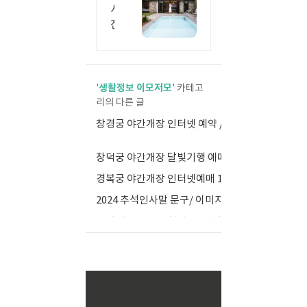
대
명
04923273
주
사
한
Y
완
진
제
의
벽
스
국
비
팟
한
의
으
밀
예
밀
로
생활정보 이모저모
쁜
'
' 카테고
정
가
리의 다른 글
감
으
득
로
성
창경궁 야간개장 인터넷 예약 /창경궁 가는 방법/ 무료관람
한
분
풀
(10)
예
장
빌
창덕궁 야간개장 달빛기행 예매 /하반기 잔여석 예약방법
(4)
쁜
한
라
풀
경복궁 야간개장 인터넷예매 10월 야간관람 경복궁 주요명소
(4)
배
대
빌
우
2024 추석인사말 문구/ 이미지 덕담카드
(1)
문
라
도
을
독
담배 니코틴 금단현상/ 금연치료방법 ,금단현상극복방법
(0)
슨
채,
여
트
6
는
와
인
순
함
까
간
께
지,
하
예