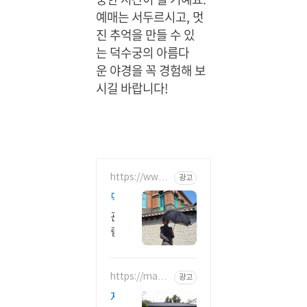
예매는 서두르시고, 멋
진 추억을 만들 수 있
는
덕수궁의 아름다
운 야경을 꼭 경험해 보
시길 바랍니다!
https://www.
광고
timecrossing.
덕
kr
수
관
궁
람
투
객
참
어;
여
https://map.n
광고
코
aver.com/p/e
형!
드
제
ntry/place/11