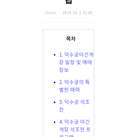
팁
나soso
2024. 10. 2. 01:08
목차
1. 덕수궁야간개
장 일정 및 예매
정보
2. 덕수궁의 특
별한 매력
3. 덕수궁 석조
전
4. 덕수궁 야간
개장 석조전 프