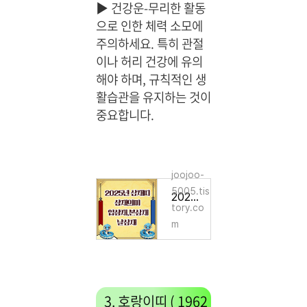
▶
건강운-무리한 활동
으로 인한 체력 소모에
주의하세요. 특히 관절
이나 허리 건강에 유의
해야 하며, 규칙적인 생
활습관을 유지하는 것이
중요합니다.
joojoo-
5005.tis
2025년 삼재띠,삼재의미, 입삼재,본삼재,날삼재
tory.co
m
3. 호랑이띠 ( 1962