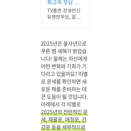
세
돋
최고의 무당 전
m/@chunjida
무
는
ngtv
생만신 한시연
TV출연 전생만신
료.
띠
유명한무당, 칼날
연
별
같은 점사, 신점,
예
운
영점, 운세 잘보는
인,
곳
세
방
2025년은 을사년으로
송
푸른 뱀 새해가 밝았습
가
니다! 올해는 자신에게
소
어떤 변화와 기회가 기
문
난
다리고 있을까요? 띠별
점
로 운세를 확인하면 새
집.
로운 해를 준비하는 데
재
큰 도움이 될 것입니다.
회
아래에서 각 띠별로
이
별
2025년의 전반적인 운
고
세, 재물운, 애정운, 건
민
강운 등을 세부적으로
끝!