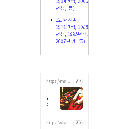
1994년생, 2006
년생, 등)
12. 돼지띠 (
1971년생, 1988
년생, 1995년생,
2007년생, 등)
https://mazz
광고
um.co.kr/
귀
신
관
같
상/
이
손
금
소
운
https://www.
광고
름
youtube.co