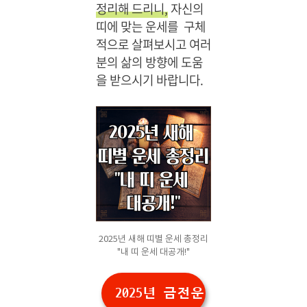
정리해 드리니,
자신의
24
띠에 맞는 운세를 구체
시
적으로 살펴보시고 여러
간
공
분의 삶의 방향에 도움
짜
을 받으시기 바랍니다.
상
담,
무
료
운
세,
전
화
신
점,
전
2025년 새해 띠별 운세 총정리
화
"내 띠 운세 대공개!"
사
주,
2025년 금전운 대박 나는 띠
타