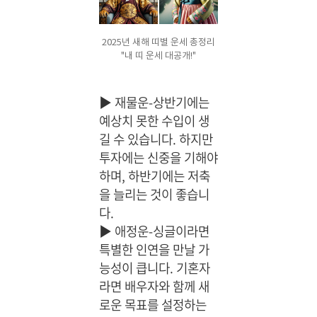
2025년 새해 띠별 운세 총정리
"내 띠 운세 대공개!"
▶
재물운-상반기에는
예상치 못한 수입이 생
길 수 있습니다. 하지만
투자에는 신중을 기해야
하며, 하반기에는 저축
을 늘리는 것이 좋습니
다.
▶
애정운-싱글이라면
특별한 인연을 만날 가
능성이 큽니다. 기혼자
라면 배우자와 함께 새
로운 목표를 설정하는