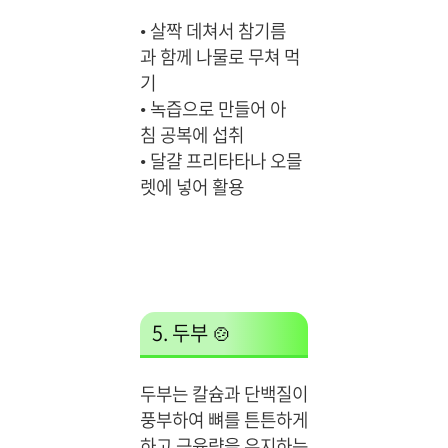
•
살짝 데쳐서 참기름
과 함께 나물로 무쳐 먹
기
•
녹즙으로 만들어 아
침 공복에 섭취
•
달걀 프리타타나 오믈
렛에 넣어 활용
5. 두부 🍲
두부는 칼슘과 단백질이
풍부하여 뼈를 튼튼하게
하고 근육량을 유지하는