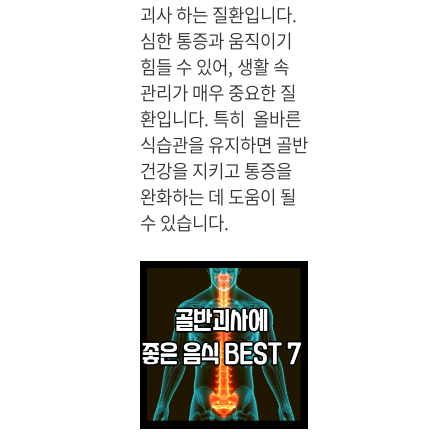
분
괴사 하는 질환입니다.
프
다
리
산
리
심한 통증과 움직이기
르
쿠
,
미
다
힘들 수 있어, 생활 속
션
부
엄
가
관리가 매우 중요한 질
모
보
볍
님
환입니다. 특히 올바른
호
움
간
식습관을 유지하면 골반
대
부
병
건강을 지키고 통증을
본
필
드
본!
완화하는 데 도움이 될
수
러
수 있습니다.
품
움
,
장
시
간
누
워
있
는
사
람