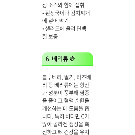
장 소스와 함께 섭취
•
된장국이나 김치찌개
에 넣어 먹기
•
샐러드에 올려 단백
질 보충
6. 베리류 🍓
블루베리, 딸기, 라즈베
리 등 베리류에는 항산
화 성분이 풍부해 염증
을 줄이고 혈액 순환을
개선하는 데 도움을 줍
니다. 특히 비타민 C가
많아 콜라겐 생성을 촉
진하고 뼈 건강을 유지