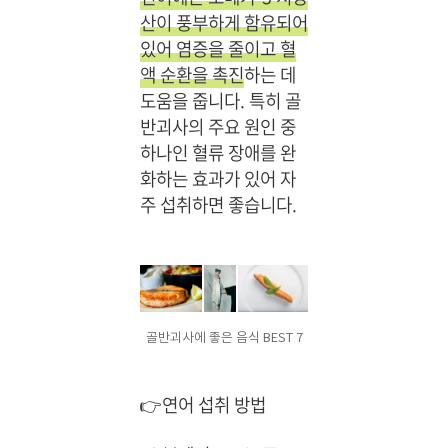
렴
산이 풍부하게 함유되어
한
있어 염증을 줄이고 혈
가
액 순환을 촉진
하는 데
격
도움을 줍니다. 특히 골
에
구
반괴사의 주요 원인 중
매
하나인 혈류 장애를 완
하
화하는 효과가 있어 자
세
주 섭취하면 좋습니다.
요.
골반괴사에 좋은 음식 BEST 7
👉연어 섭취 방법