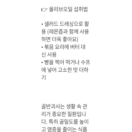
👉 올리브오일 섭취법
•
샐러드 드레싱으로 활
용 (레몬즙과 함께 사용
하면 더욱 좋아요)
•
볶음 요리에 버터 대
신 사용
•
빵을 찍어 먹거나 수프
에 넣어 고소한 맛 더하
기
골반괴사는 생활 속 관
리가 중요한 질환입니
다. 특히 골밀도를 높이
고 염증을 줄이는 식품