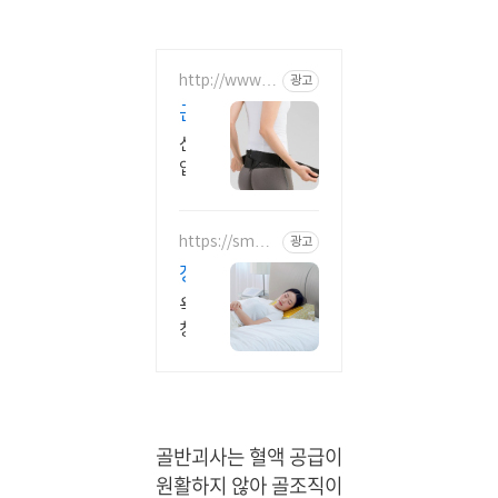
http://www.
광고
mediwon.co.k
근
r
골
산
격
업
프
안
전
리
및
https://smart
광고
미
store.naver.c
근
엄
장
om/medicalz
골
보
one
기
욕
격
호
요
창
계
대
양
예
질
본
방
환
환
쿠
본
자
에
션
소
욕
는
골반괴사는 혈액 공급이
체
재
창
일
압
원활하지 않아 골조직이
가
본
관