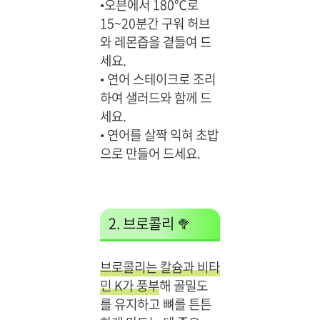
•오븐에서 180℃로
15~20분간 구워 허브
와 레몬즙을 곁들여 드
세요.
•
연어 스테이크로 조리
하여 샐러드와 함께 드
세요.
•
연어를 살짝 익혀 초밥
으로 만들어 드세요.
2. 브로콜리 🥦
브로콜리는 칼슘과 비타
민 K가 풍부
해 골밀도
를 유지하고 뼈를 튼튼