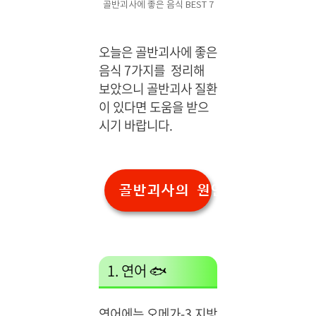
골반괴사에 좋은 음식 BEST 7
필
수
욕
오늘은 골반괴사에 좋은
창
음식 7가지를 정리해
미
보았으니 골반괴사 질환
리
이 있다면 도움을 받으
미
리
시기 바랍니다.
방
지
하
고
골반괴사의 원인
관
리
해
야
합
1. 연어 🐟
니
다.
저
연어에는 오메가-3 지방