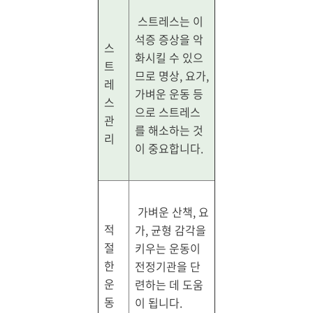
스트레스는 이
석증 증상을 악
스
화시킬 수 있으
트
므로 명상, 요가,
레
가벼운 운동 등
스
으로 스트레스
관
를 해소하는 것
리
이 중요합니다.
가벼운 산책, 요
적
가, 균형 감각을
절
키우는 운동이
한
전정기관을 단
운
련하는 데 도움
동
이 됩니다.