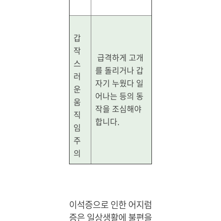
갑
작
급격하게 고개
스
를 돌리거나 갑
러
자기 누웠다 일
운
어나는 등의 동
움
작을 조심해야
직
합니다.
임
주
의
이석증으로 인한 어지럼
증은 일상생활에 불편을