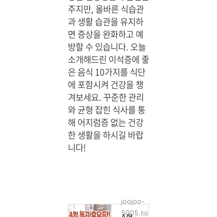
주지만, 올바른 식습관
과 생활 습관을 유지하
면 증상을 완화하고 예
방할 수 있습니다. 오늘
소개해드린 이석증에 좋
은 음식 10가지를 식단
에 포함시켜 건강을 챙
겨보세요. 꾸준한 관리
와 균형 잡힌 식사를 통
해 어지럼증 없는 건강
한 생활을 하시길 바랍
니다!
joojoo-
5005.tis