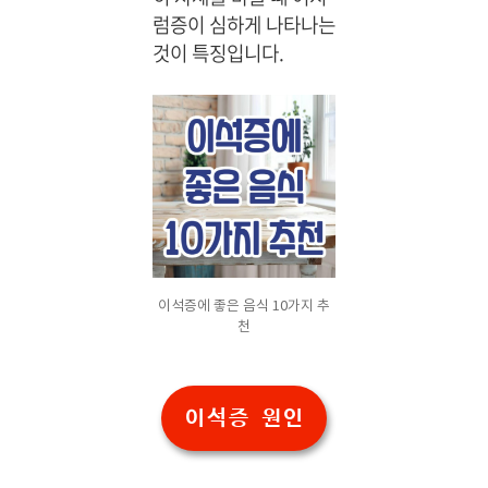
1:1
협
럼증이 심하게 나타나는
상
회
것이 특징입니다.
담,
정
필
회
요
원
한
만
큼
만
부
담
없
이
이석증에 좋은 음식 10가지 추
안
천
내
이석증 원인