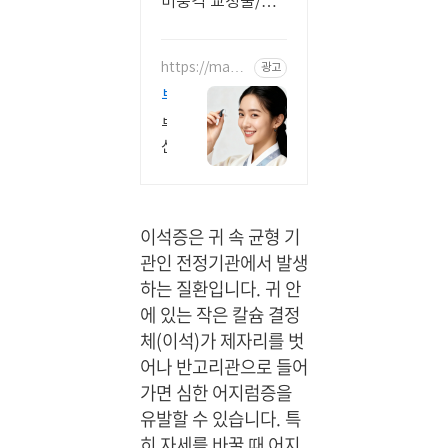
비중격 교정술/재
수술, 알레르기 비
염, 수면무호흡
https://map.n
광고
aver.com/p/e
부
ntry/place/20
47627034
산
부
대
산
연
보
청
독
기
일
이석증은 귀 속 균형 기
선
보
택,
관인 전정기관에서 발생
청
처
하는 질환입니다. 귀 안
기
음
에 있는 작은 칼슘 결정
미
오
체(이석)가 제자리를 벗
국
셔
국
어나 반고리관으로 들어
도
제
가면 심한 어지럼증을
편
청
안
유발할 수 있습니다. 특
각
한
히 자세를 바꿀 때 어지