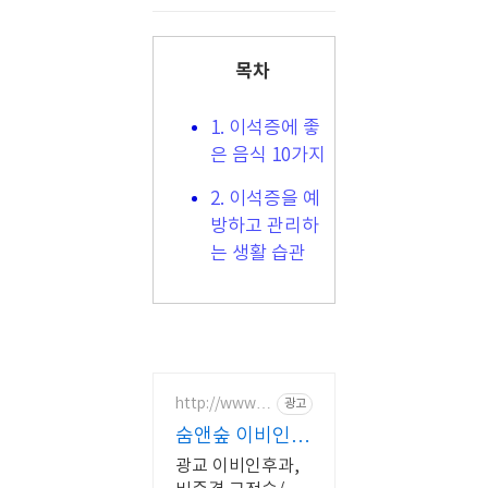
목차
1. 이석증에 좋
은 음식 10가지
2. 이석증을 예
방하고 관리하
는 생활 습관
http://www.s
광고
oomsoof.co.
숨앤숲 이비인후
kr
과의원
광교 이비인후과,