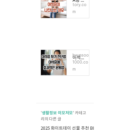
A형 독감 후유증 이석증 나타나는 이유
tory.co
m
hyunsoo
이석증 자가 진단법 / 이석증에 효과적인 운동법
1000.co
m
생활정보 이모저모
'
' 카테고
리의 다른 글
2025 화이트데이 선물 추천 BEST 10
(2)