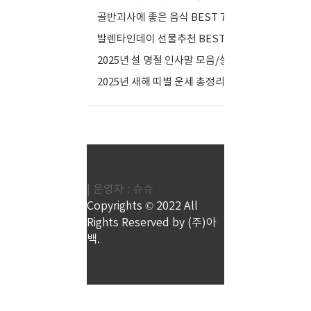
골반괴사에 좋은 음식 BEST 7
(0)
발렌타인데이 선물추천 BEST 10
(0)
2025년 설 명절 인사말 모음/설날 카드 메세지
(0)
2025년 새해 띠별 운세 총정리,내 띠 운세 대공개!
(0)
| 운영자 : 슈슈
Copyrights © 2022 All
Rights Reserved by (주)아
백.