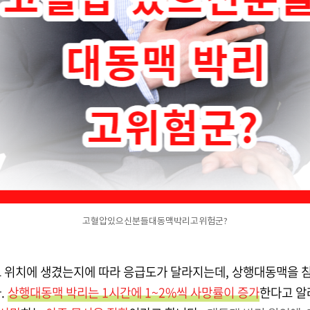
고혈압있으신분들대동맥박리고위험군?
 위치에 생겼는지에 따라 응급도가 달라지는데, 상행대동맥을 
.
상행대동맥 박리는 1시간에 1~2%씩 사망률이 증가
한다고 알