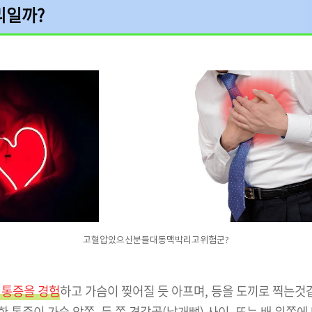
리일까?
고혈압있으신분들대동맥박리고위험군?
 통증을 경험
하고 가슴이 찢어질 듯 아프며, 등을 도끼로 찍는것같
한 통증이 가슴 앞쪽, 등 쪽 견갑골(날개뼈) 사이, 또는 배 위쪽