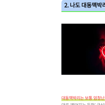
2. 나도 대동맥박
대동맥박리는 보통 엄청난
대로 ‘찢어지는 듯한’ 극심