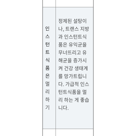
정제된 설탕이
나, 트랜스 지방
인
과 인스턴트식
스
품은 유익균을
턴
무너뜨리고 유
트
해균을 증가시
식
켜 건강 생태계
품
를 망가트립니
은
멀
다. 가급적 인스
리
턴트식품을 멀
하
리 하는 게 좋습
기
니다.