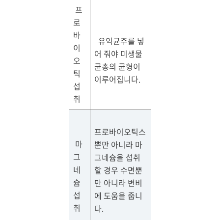
프
로
바
유익균주를 넣
이
어 줘야 미생물
오
균총의 균형이
틱
이루어집니다.
섭
취
프로바이오틱스
마
뿐만 아니라 마
그
그네슘을 섭취
네
할 경우 수면뿐
슘
만 아니라 변비
섭
에 도움을 줍니
취
다.