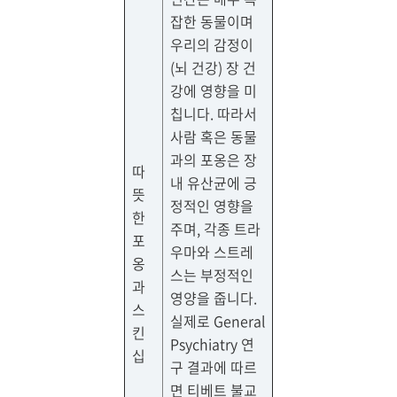
잡한 동물이며
우리의 감정이
(뇌 건강) 장 건
강에 영향을 미
칩니다. 따라서
사람 혹은 동물
과의 포옹은 장
따
내 유산균에 긍
뜻
정적인 영향을
한
주며, 각종 트라
포
우마와 스트레
옹
스는 부정적인
과
영양을 줍니다.
스
실제로 General
킨
Psychiatry 연
십
구 결과에 따르
면 티베트 불교