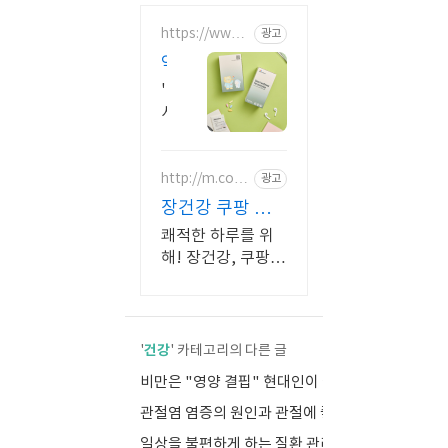
https://www.
광고
medicoach.kr
약
사
'약
가
사
조
에
게
합
건
http://m.coup
광고
하
ang.com
강
는
장건강 쿠팡 합
상
나
리적인 가격으로
쾌적한 하루를 위
담
에
관리하세요
해! 장건강, 쿠팡에
+
게
서 만나보세요. 바
내
꼭
쁜 일상 속에도 유
몸
산균 한 포, 와우회
맞
에
원 무료배송으로
는
건강
'
' 카테고리의 다른 글
꼭
편리하게!
맞
맞
비만은 "영양 결핍" 현대인이 살 찌는 이유
(0)
춤
는
관절염 염증의 원인과 관절에 좋은 영양소
(0)
영
형
양
일상을 불편하게 하는 질환 관리
영
(0)