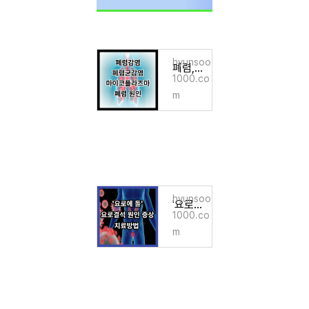
hyunsoo
폐렴, 감염, 폐렴균감염, 마이코플라즈마폐렴 원인
1000.co
m
hyunsoo
'요로에 돌' 요로결석의 원인 증상 치료방법
1000.co
m