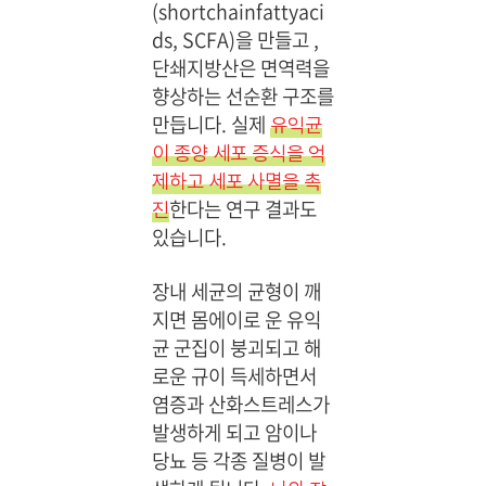
(shortchainfattyaci
ds, SCFA)을 만들고 ,
단쇄지방산은 면역력을
향상하는 선순환 구조를
만듭니다. 실제
유익균
이 종양 세포 증식을 억
제하고 세포 사멸을 촉
한다는 연구 결과도
진
있습니다.
장내 세균의 균형이 깨
지면 몸에이로 운 유익
균 군집이 붕괴되고 해
로운 규이 득세하면서
염증과 산화스트레스가
발생하게 되고 암이나
당뇨 등 각종 질병이 발