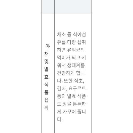
채소 등 식이섬
유를 다량 섭취
야
하면 유익균의
채
먹이가 되고 키
및
워서 생태계를
발
건강하게 합니
효
다. 또한 식초,
식
김치, 요구르트
품
등의 발효 식품
섭
도 장을 튼튼하
취
게 가꾸어 줍니
다.