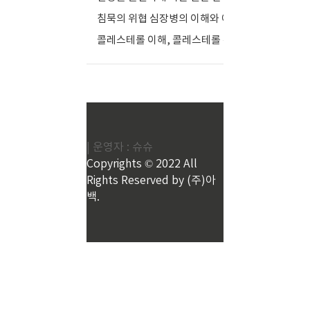
제
양
침묵의 위협 심장병의 이해와 예방
(0)
구
제.
콜레스테롤 이해, 콜레스테롤 수치와 영양 관리
(0)
독'
으
로
건
강
걱
정
| 운영자 : 슈슈
끝!
Copyrights © 2022 All
Rights Reserved by (주)아
백.