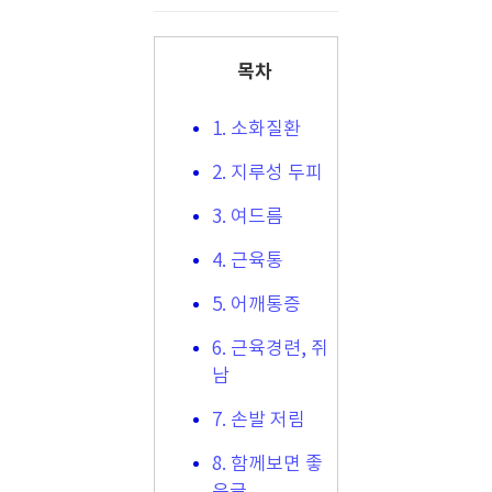
목차
1. 소화질환
2. 지루성 두피
3. 여드름
4. 근육통
5. 어깨통증
6. 근육경련, 쥐
남
7. 손발 저림
8. 함께보면 좋