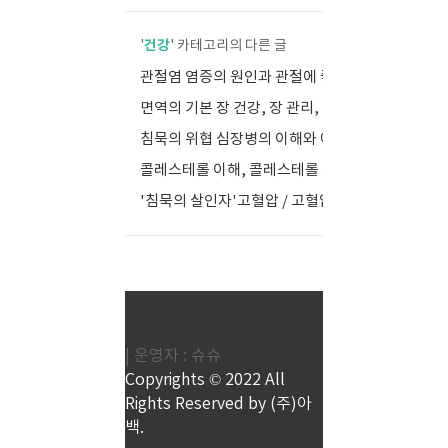
건강
'
' 카테고리의 다른 글
관절염 염증의 원인과 관절에 좋은 영양소
(0)
면역의 기본 장 건강, 장 관리, 마이크로 바이옴
(0)
침묵의 위협 심장병의 이해와 예방
(0)
콜레스테롤 이해, 콜레스테롤 수치와 영양 관리
(0)
'침묵의 살인자'고혈압 / 고혈압의 종류 예방과식습관
(0)
| 운영자 : 슈슈
Copyrights © 2022 All
Rights Reserved by (주)아
백.